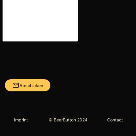
mail
Abschicken
Imprint
© BeerButton 2024
Contact